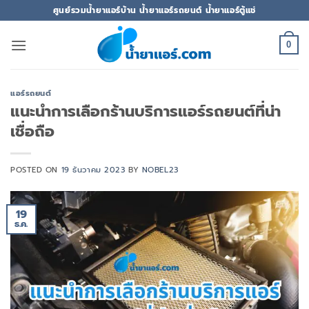
ข้าม
ศูนย์รวมน้ำยาแอร์บ้าน น้ำยาแอร์รถยนต์ น้ำยาแอร์ตู้แช่
ไป
ยัง
0
เนื้อหา
แอร์รถยนต์
แนะนำการเลือกร้านบริการแอร์รถยนต์ที่น่า
เชื่อถือ
POSTED ON
19 ธันวาคม 2023
BY
NOBEL23
19
ธ.ค.