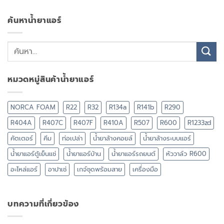
ค้นหาน้ำยาแอร์
หมวดหมู่สินค้าน้ำยาแอร์
NORCA FOAM
R22
R32
R134a
R141b
R290
R404A
R407C
R407F
R410A
R507
R600
R1233zd
คัตเตอร์
คีม
ท่อเปล่า
น้ำยาล้างคอยล์
น้ำยาล้างระบบแอร์
น้ำยาแอร์ตู้เย็นแช่
น้ำยาแอร์บ้าน
น้ำยาแอร์รถยนต์
หัววาล์ว R600
อะไหล่แอร์
อาปาเช่
เกจ์ชุดพร้อมสาย
เครื่องมือ
บทความที่เกี่ยวข้อง