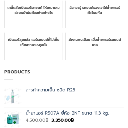
เคล็ดลับเปิดแอร์รถยนต์ ให้เหมาะสม
ข้อควรรู้ รถยนต์ของเราใช้น้ำยาแอร์
ช่วงหน้าฝนต้องทำอย่างไร
ตัวไหนกัน
เปิดแอร์สุดแล้ว แอร์รถยนต์ก็ไม่เย็น
สัญญาณเตือน เมื่อน้ำยาแอร์รถยนต์
เกิดจากสาเหตุอะไร
ขาด
PRODUCTS
สารทำความเย็น ชนิด R23
น้ำยาแอร์ R507A ยี่ห้อ BNF ขนาด 11.3 kg.
Original
Current
4,500.00
฿
3,350.00
฿
price
price