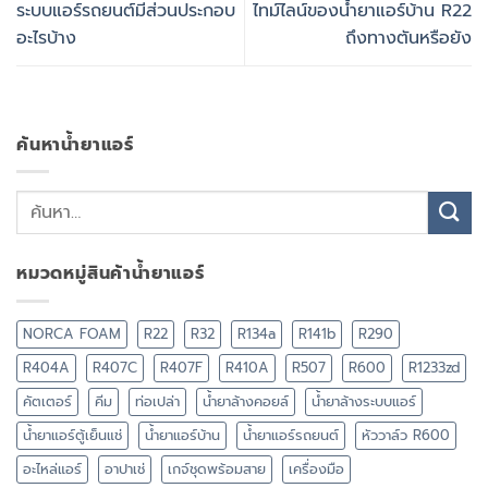
ระบบแอร์รถยนต์มีส่วนประกอบ
ไทม์ไลน์ของน้ำยาแอร์บ้าน R22
อะไรบ้าง
ถึงทางตันหรือยัง
ค้นหาน้ำยาแอร์
หมวดหมู่สินค้าน้ำยาแอร์
NORCA FOAM
R22
R32
R134a
R141b
R290
R404A
R407C
R407F
R410A
R507
R600
R1233zd
คัตเตอร์
คีม
ท่อเปล่า
น้ำยาล้างคอยล์
น้ำยาล้างระบบแอร์
น้ำยาแอร์ตู้เย็นแช่
น้ำยาแอร์บ้าน
น้ำยาแอร์รถยนต์
หัววาล์ว R600
อะไหล่แอร์
อาปาเช่
เกจ์ชุดพร้อมสาย
เครื่องมือ