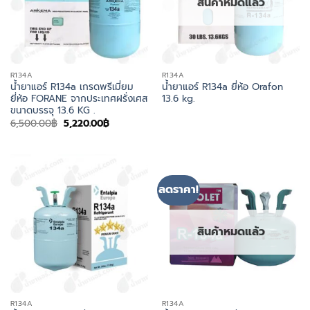
สินค้าหมดแล้ว
R134A
R134A
น้ำยาแอร์ R134a เกรดพรีเมี่ยม
น้ำยาแอร์ R134a ยี่ห้อ Orafon
ยี่ห้อ FORANE จากประเทศฝรั่งเศส
13.6 kg.
ขนาดบรรจุ 13.6 KG .
Original
Current
6,500.00
฿
5,220.00
฿
price
price
was:
is:
6,500.00฿.
5,220.00฿.
ลดราคา!
สินค้าหมดแล้ว
R134A
R134A