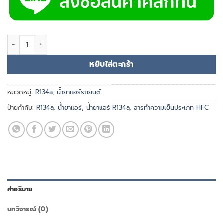
จำนวน น้ำยาแอร์ R134a ยี่ห้อ IGAS 13.6 kg. ชิ้น
หยิบใส่ตะกร้า
หมวดหมู่:
R134a
,
น้ำยาแอร์รถยนต์
ป้ายกำกับ:
R134a
,
น้ำยาแอร์
,
น้ำยาแอร์ R134a
,
สารทำความเย็นประเภท HFC
คำอธิบาย
บทวิจารณ์ (0)