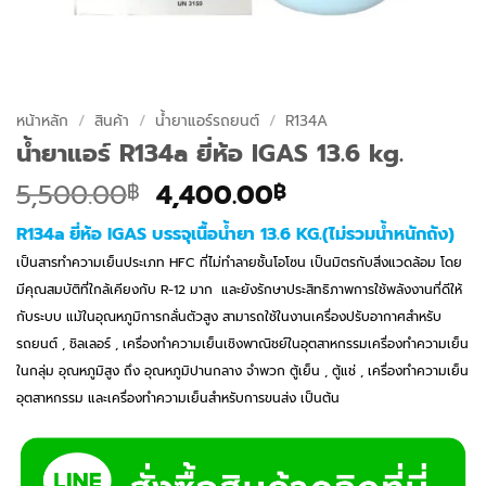
หน้าหลัก
/
สินค้า
/
น้ำยาแอร์รถยนต์
/
R134A
น้ำยาแอร์ R134a ยี่ห้อ IGAS 13.6 kg.
Original
Current
5,500.00
4,400.00
฿
฿
price
price
R134a ยี่ห้อ IGAS บรรจุเนื้อน้ำยา 13.6 KG.(ไม่รวมน้ำหนักถัง)
was:
is:
เป็นสารทำความเย็นประเภท HFC ที่ไม่ทำลายชั้นโอโซน เป็นมิตรกับสิ่งแวดล้อม โดย
5,500.00฿.
4,400.00฿.
มีคุณสมบัติ
ที่ใกล้เคียงกับ R-12 มาก และยังรักษาประสิทธิภาพการใช้พลังงานที่ดีให้
กับระบบ แม้ในอุณหภูมิการกลั่นตัวสูง สามารถ
ใช้ในงานเครื่องปรับอากาศสำหรับ
รถยนต์ , ชิลเลอร์ , เครื่องทำความเย็นเชิงพาณิชย์ในอุตสาหกรรมเครื่องทำความเย็น
ในกลุ่ม อุณหภูมิสูง ถึง อุณหภูมิปานกลาง จำพวก ตู้เย็น , ตู้แช่ , เครื่องทำความเย็น
อุตสาหกรรม และเครื่องทำความเย็น
สำหรับการขนส่ง เป็นต้น