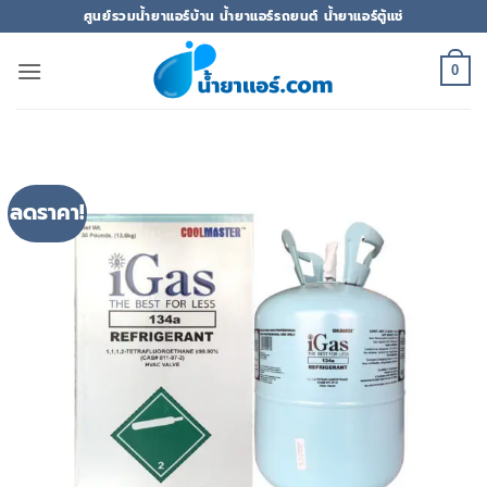
ข้าม
ศูนย์รวมน้ำยาแอร์บ้าน น้ำยาแอร์รถยนต์ น้ำยาแอร์ตู้แช่
ไป
ยัง
0
เนื้อหา
ลดราคา!