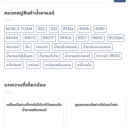
หมวดหมู่สินค้าน้ำยาแอร์
NORCA FOAM
R22
R32
R134a
R141b
R290
R404A
R407C
R407F
R410A
R507
R600
R1233zd
คัตเตอร์
คีม
ท่อเปล่า
น้ำยาล้างคอยล์
น้ำยาล้างระบบแอร์
น้ำยาแอร์ตู้เย็นแช่
น้ำยาแอร์บ้าน
น้ำยาแอร์รถยนต์
หัววาล์ว R600
อะไหล่แอร์
อาปาเช่
เกจ์ชุดพร้อมสาย
เครื่องมือ
บทความที่เกี่ยวข้อง
เครื่องมือช่างที่ขาดไม่ได้เกจ์วัดแรงดัน
ดูแลรถยนต์อย่างไรในหน้าฝน
น้ำยาแอร์รถยนต์