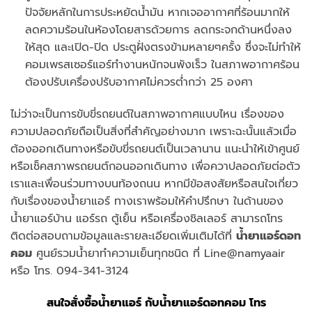
ปัจจัยหลักในการประหยัดน้ำมัน หากเจออากาศที่ร้อนมากให้
ลดความร้อนในห้องโดยสารด้วยการ ลดกระจกด้านหนึ่งลง
ให้สุด และเปิด-ปิด ประตูฝั่งตรงข้ามหลายๆครั้ง ซึ่งจะไม่ทำให้
คอมเพรสเซอร์แอร์ทำงานหนักจนพังเร็ว ในสภาพอากาศร้อน
ต้องปรับเครื่องปรับอากาศไม่ควรต่ำกว่า 25 องศา
ไม่ว่าจะเป็นการขับขี่รถยนต์ในสภาพอากาศแบบไหน เรื่องของ
ความปลอดภัยถือเป็นสิ่งที่สำคัญอย่างมาก เพราะฉะนั้นแล้วเมื่อ
ต้องออกเดินทางหรือขับขี่รถยนต์เป็นเวลานาน แนะนำให้เข้าศูนย์
หรือเช็คสภาพรถยนต์กอนออกเดินทาง เพื่อควาปลอดภัยต่อตัว
เราและเพื่อนร่วมทางบนท้องถนน หากมีข้อสงสัยหรือสนใจเกี่ยว
กับเรื่องของน้ำยาแอร์ ทางเราพร้อมให้คำปรึกษา ในด้านของ
น้ำยาแอร์บ้าน แอร์รถ ตู้เย็น หรือเครื่องชิลเลอร์ สามารถโทร
ติดต่อสอบถามข้อมูลและรายละเอียดเพิ่มเติมได้ที่
น้ำยาแอร์ดอท
คอม
ศูนย์รวมน้ำยาทำความเย็นทุกชนิด ที่ Line@namyaair
หรือ โทร. 094-341-3124
สนใจสั่งซื้อน้ำยาแอร์ กับ
น้ำยาแอร์ดอทคอม
โทร