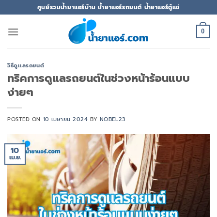
ข้าม
ศูนย์รวมน้ำยาแอร์บ้าน น้ำยาแอร์รถยนต์ น้ำยาแอร์ตู้แช่
ไป
ยัง
0
เนื้อหา
วิธีดูเเลรถยนต์
ทริคการดูแลรถยนต์ในช่วงหน้าร้อนแบบ
ง่ายๆ
POSTED ON
10 เมษายน 2024
BY
NOBEL23
10
เม.ย.