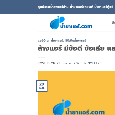
ข้าม
ศูนย์รวมน้ำยาแอร์บ้าน น้ำยาแอร์รถยนต์ น้ำยาแอร์ตู้แช่
ไป
ยัง
เนื้อหา
สิ
แอร์บ้าน
,
น้ำยาแอร์
,
วิธีเช็คน้ำยาแอร์
ล้างแอร์ มีข้อดี ข้อเสีย
POSTED ON
29 มกราคม 2023
BY
NOBEL23
29
ม.ค.