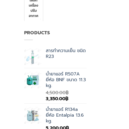
เลือก
เครื่อง
ปรับ
อากาศ
แบบไหนดี
2023
PRODUCTS
สารทำความเย็น ชนิด
R23
น้ำยาแอร์ R507A
ยี่ห้อ BNF ขนาด 11.3
kg.
4,500.00
฿
Original
Current
3,350.00
฿
price
price
น้ำยาแอร์ R134a
was:
is:
ยี่ห้อ Entalpia 13.6
4,500.00฿.
3,350.00฿.
kg.
5,200.00
฿