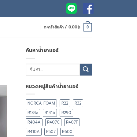
ตะกร้าสินค้า /
0.00
฿
0
ค้นหาน้ำยาแอร์
หมวดหมู่สินค้าน้ำยาแอร์
NORCA FOAM
R22
R32
R134a
R141b
R290
R404A
R407C
R407F
R410A
R507
R600