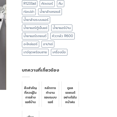
R1233zd
คัตเตอร์
คีม
ท่อเปล่า
น้ำยาล้างคอยล์
น้ำยาล้างระบบแอร์
น้ำยาแอร์ตู้เย็นแช่
น้ำยาแอร์บ้าน
น้ำยาแอร์รถยนต์
หัววาล์ว R600
อะไหล่แอร์
อาปาเช่
เกจ์ชุดพร้อมสาย
เครื่องมือ
บทความที่เกี่ยวข้อง
สิ่งสำคัญ
หลักการ
ดูแล
ที่ควรรู้ใน
ทำงาน
รถยนต์
การล้าง
ของระบบ
อย่างไรใน
แอร์บ้าน
แอร์
หน้าฝน
รถยนต์