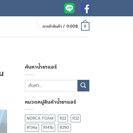
ตะกร้าสินค้า /
0.00
฿
0
ค้นหาน้ำยาแอร์
น
หมวดหมู่สินค้าน้ำยาแอร์
NORCA FOAM
R22
R32
R134a
R141b
R290