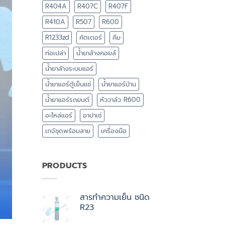
R404A
R407C
R407F
R410A
R507
R600
R1233zd
คัตเตอร์
คีม
ท่อเปล่า
น้ำยาล้างคอยล์
น้ำยาล้างระบบแอร์
น้ำยาแอร์ตู้เย็นแช่
น้ำยาแอร์บ้าน
น้ำยาแอร์รถยนต์
หัววาล์ว R600
อะไหล่แอร์
อาปาเช่
เกจ์ชุดพร้อมสาย
เครื่องมือ
PRODUCTS
สารทำความเย็น ชนิด
R23