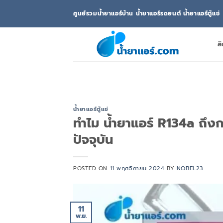
ข้าม
ศูนย์รวมน้ำยาแอร์บ้าน น้ำยาแอร์รถยนต์ น้ำยาแอร์ตู้แช่
ไป
ยัง
เนื้อหา
สิ
น้ำยาแอร์ตู้แช่
ทำไม น้ำยาแอร์ R134a ถึ
ปัจจุบัน
POSTED ON
11 พฤศจิกายน 2024
BY
NOBEL23
11
พ.ย.