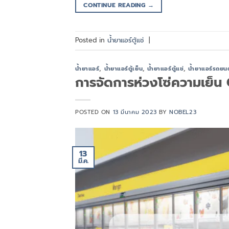
CONTINUE READING
→
Posted in
น้ำยาแอร์ตู้แช่
|
น้ำยาแอร์
,
น้ำยาแอร์ตู้เย็น
,
น้ำยาแอร์ตู้แช่
,
น้ำยาแอร์รถยนต
การจัดการห่วงโซ่ความเย
POSTED ON
13 มีนาคม 2023
BY
NOBEL23
13
มี.ค.